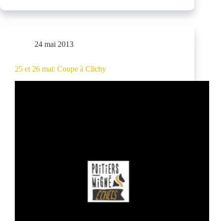
Top
12
en
ligne
de
24 mai 2013
mire
25 et 26 mai: Coupe à Clichy