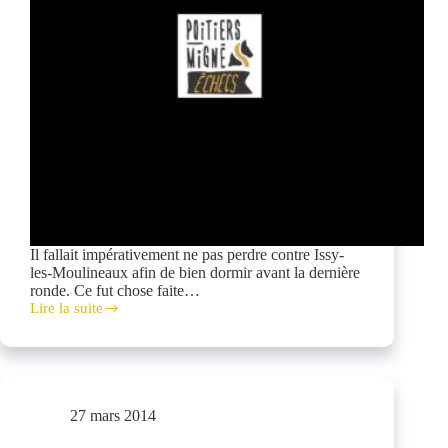
Il fallait impérativement ne pas perdre contre Issy-
les-Moulineaux afin de bien dormir avant la dernière
ronde. Ce fut chose faite…
Lire la suite
Dernier
week-
end
plein
en
N1
27 mars 2014