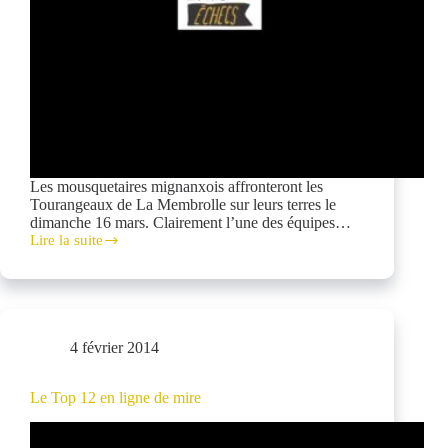
Les mousquetaires mignanxois affronteront les
Tourangeaux de La Membrolle sur leurs terres le
dimanche 16 mars. Clairement l’une des équipes…
Lire la suite
1/16ème
de
finale
à
La
Membrolle
4 février 2014
Le Top 12 en ligne de mire