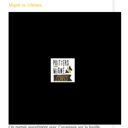
Migné en 1/8èmes
On partait assurément avec l’avantage sur la feuille