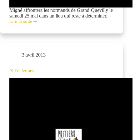
Migné affrontera les normands de Grand-Quevilly le
samedi 25 mai dans un lieu qui reste à déterminer.
Lire la suite
Coupe
2013
:
quarts
de
finale!
3 avril 2013
N IV Jeunes