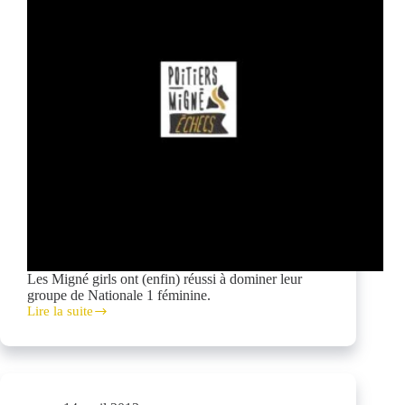
Les Migné girls ont (enfin) réussi à dominer leur
groupe de Nationale 1 féminine.
Lire la suite
N1
féminine:
accession
en
Top
12!