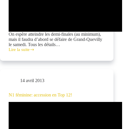
On espère atteindre les demi-finales (au minimum),
mais il faudra d’abord se défaire de Grand-Quevilly
le samedi. Tous les détails…
Lire la suite
25
et
26
mai:
Coupe
à
14 avril 2013
Clichy
N1 féminine: accession en Top 12!