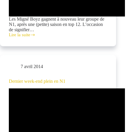
Les Migné Boyz gagnent à nouveau leur groupe de
N1, après une (petite) saison en top 12. L’occasion
de signifier…
Lire la suite
Migné
monte
en
Top
12:
retour
7 avril 2014
sur
la
saison
Dernier week-end plein en N1