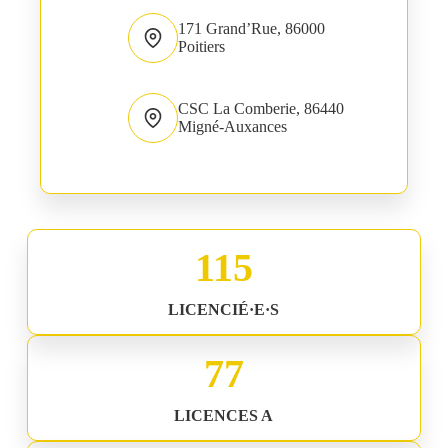
171 Grand’Rue, 86000
Poitiers
CSC La Comberie, 86440
Migné-Auxances
202
LICENCIÉ·E·S
136
LICENCES A