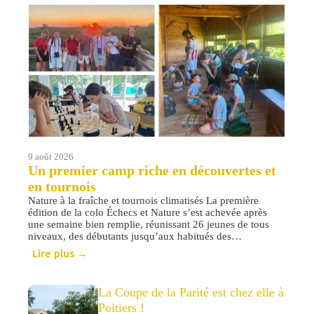
9 août 2026
Un premier camp riche en découvertes et
en tournois
Nature à la fraîche et tournois climatisés La première
édition de la colo Échecs et Nature s’est achevée après
une semaine bien remplie, réunissant 26 jeunes de tous
niveaux, des débutants jusqu’aux habitués des
Championnats de France jeunes. Le camp était dirigé par
Lire plus →
Inès Leriche et Réwi Budak, entourés d’une équipe
d’encadrement de jeunes joueuses […]
La Coupe de la Parité est chez elle à
Poitiers !