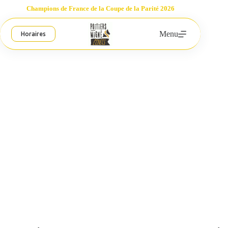
Passer
Champions de France de la Coupe de la Parité 2026
au
contenu
Menu
Horaires
Champions d’automne!
Poitiers-Migné Échecs
15 décembre 2011
1 commentaire