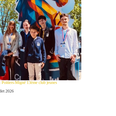
: Poitiers-Migné 13ème club jeunes
illet 2026