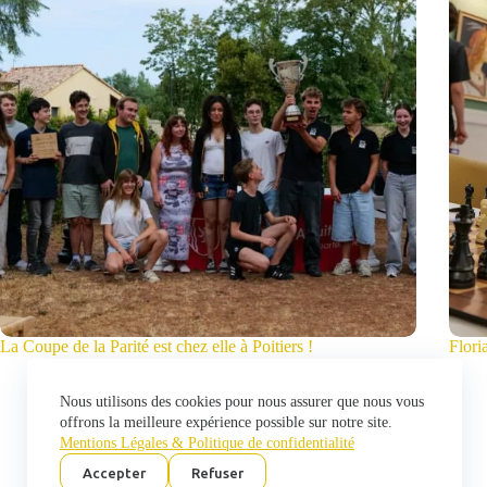
La Coupe de la Parité est chez elle à Poitiers !
Flori
4 août 2026
Nous utilisons des cookies pour nous assurer que nous vous
offrons la meilleure expérience possible sur notre site.
Mentions Légales & Politique de confidentialité
Accepter
Refuser