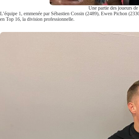
Une partie des joueurs de
L’équipe 1, emmenée par Sébastien Cossin (2489), Ewen Pichon (2330) 
en Top 16, la division professionnelle.