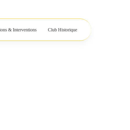
oitiers
Social Chess
Boutique
tions & Interventions
Club Historique