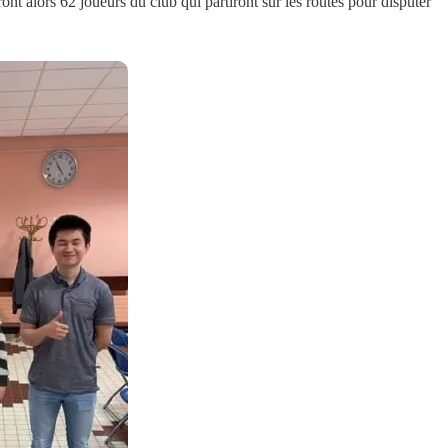
nt alors 62 joueurs du club qui partiront sur les routes pour disputer