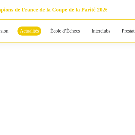
ions de France de la Coupe de la Parité 2026
Open Grand P
sion
Actualités
École d’Échecs
Interclubs
Presta
025 : nos 11 équipes n’oublient pas leurs bonnes résolutions
Poitiers-Migné Échecs
25 décembre 2024