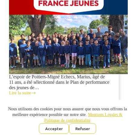
L’espoir de Poitiers-Migné Echecs, Marius, âgé de
11 ans, a été sélectionné dans le Plan de performance
des jeunes de…
Lire la suite
Marius
Lefol
en
Nous utilisons des cookies pour nous assurer que nous vous offrons la
équipe
meilleure expérience possible sur notre site.
Mentions Légales &
de
Politique de confidentialité
France
jeunes
Accepter
Refuser