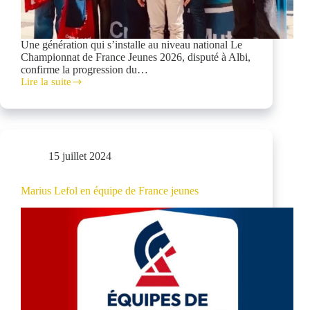
Une génération qui s’installe au niveau national Le
Championnat de France Jeunes 2026, disputé à Albi,
confirme la progression du…
Lire la suite
Albi
2026
:
Poitiers-
Migné
13ème
15 juillet 2024
club
jeunes
Marius Lefol en équipe de France jeunes