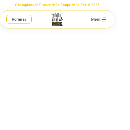
Passer
Champions de France de la Coupe de la Parité 2026
au
contenu
Menu
Horaires
Marius Lefol en équipe de France jeunes
Poitiers-Migné Échecs
15 juillet 2024