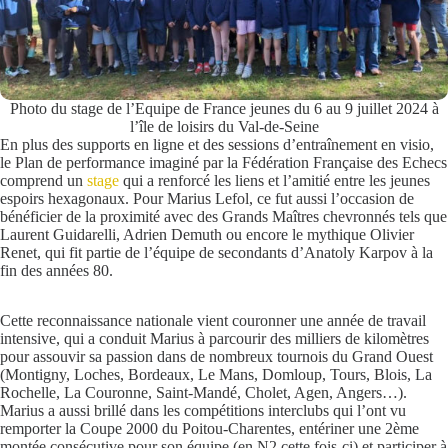
Photo du stage de l’Equipe de France jeunes du 6 au 9 juillet 2024 à
l’île de loisirs du Val-de-Seine
En plus des supports en ligne et des sessions d’entraînement en visio,
le Plan de performance imaginé par la Fédération Française des Echecs
comprend un
stage
qui a renforcé les liens et l’amitié entre les jeunes
espoirs hexagonaux. Pour Marius Lefol, ce fut aussi l’occasion de
bénéficier de la proximité avec des Grands Maîtres chevronnés tels que
Laurent Guidarelli, Adrien Demuth ou encore le mythique Olivier
Renet, qui fit partie de l’équipe de secondants d’Anatoly Karpov à la
fin des années 80.
Cette reconnaissance nationale vient couronner une année de travail
intensive, qui a conduit Marius à parcourir des milliers de kilomètres
pour assouvir sa passion dans de nombreux tournois du Grand Ouest
(Montigny, Loches, Bordeaux, Le Mans, Domloup, Tours, Blois, La
Rochelle, La Couronne, Saint-Mandé, Cholet, Agen, Angers…).
Marius a aussi brillé dans les compétitions interclubs qui l’ont vu
remporter la Coupe 2000 du Poitou-Charentes, entériner une 2ème
montée consécutive pour son équipe (en N2 cette fois-ci) et participer à