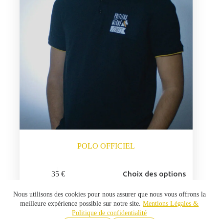
la
page
du
produit
POLO OFFICIEL
Ce
35
€
Choix des options
produit
a
plusieurs
Nous utilisons des cookies pour nous assurer que nous vous offrons la
variations.
meilleure expérience possible sur notre site.
Mentions Légales &
Les
Politique de confidentialité