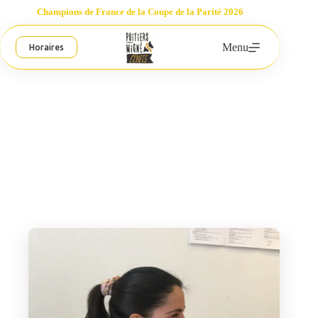
Passer
Champions de France de la Coupe de la Parité 2026
au
contenu
Menu
Horaires
Boutique Poitiers-Migné Échecs