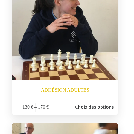
ADHÉSION ADULTES
Ce
130
€
–
170
€
Choix des options
produit
Plage
a
de
plusieurs
prix :
variations.
130 €
Les
à