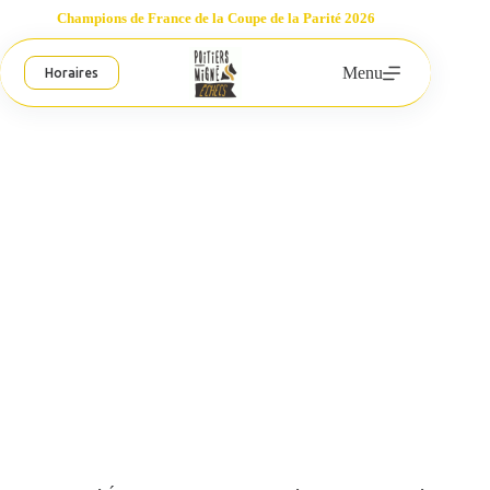
Passer
Champions de France de la Coupe de la Parité 2026
au
contenu
Menu
Horaires
Première édition du tournoi inter-campus « UP Chess Tour »
Poitiers-Migné Échecs
22 février 2026