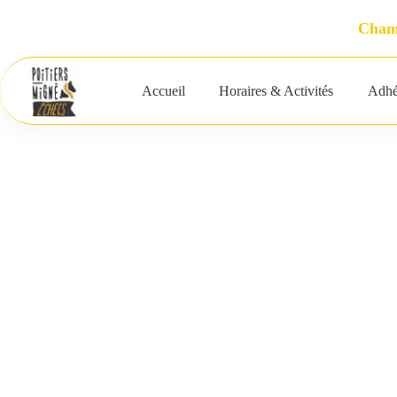
Passer
au
Champ
contenu
Accueil
Horaires & Activités
Adhé