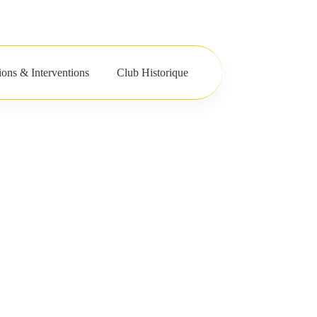
oitiers
Social Chess
Boutique
tions & Interventions
Club Historique