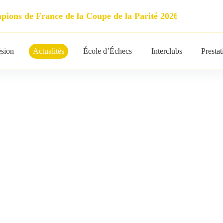
ions de France de la Coupe de la Parité 2026
Open Grand P
sion
Actualités
École d’Échecs
Interclubs
Presta
Nationale 2 féminine Poitou-Charentes à Poitiers
Poitiers-Migné Échecs
30 décembre 2024