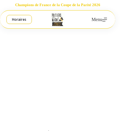
Passer
Champions de France de la Coupe de la Parité 2026
au
contenu
Menu
Horaires
Coupe 2000 et Coupe de la Parité
Poitiers-Migné Échecs
6 mars 2024