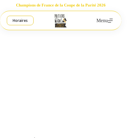
Passer
Champions de France de la Coupe de la Parité 2026
au
contenu
Menu
Horaires
Interclubs Adultes – ronde 3
Poitiers-Migné Échecs
11 décembre 2022