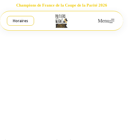
Passer
Champions de France de la Coupe de la Parité 2026
au
contenu
Menu
Horaires
Coupe de France : 1/16èmes
Poitiers-Migné Échecs
26 mars 2011